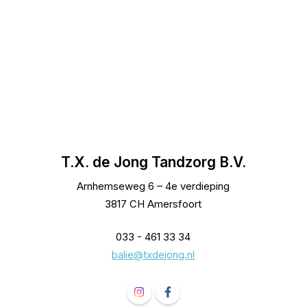
T.X. de Jong Tandzorg B.V.
Arnhemseweg 6 – 4e verdieping
3817 CH Amersfoort
033 - 461 33 34
balie@txdejong.nl
Volg ons op Instagram T.X. de Jong
Volg ons op Facebook T.X. de