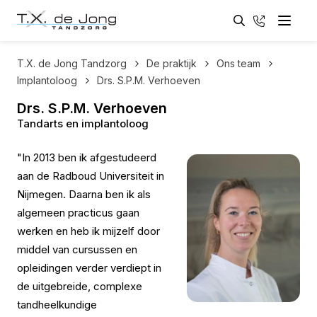
Zoeken
033 - 461
Menu
Zoeken
T.X. de Jong Tandzorg
De praktijk
Ons team
Implantoloog
Drs. S.P.M. Verhoeven
Drs. S.P.M. Verhoeven
Tandarts en implantoloog
"In 2013 ben ik afgestudeerd
aan de Radboud Universiteit in
Nijmegen. Daarna ben ik als
algemeen practicus gaan
werken en heb ik mijzelf door
middel van cursussen en
opleidingen verder verdiept in
de uitgebreide, complexe
tandheelkundige