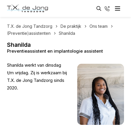
Zoeken
033 - 461
Menu
Zoeken
T.X. de Jong Tandzorg
De praktijk
Ons team
(Preventie)assistenten
Shanilda
Shanilda
Preventieassistent en implantologie assistent
Shanilda werkt van dinsdag
t/m vrijdag. Zij is werkzaam bij
T.X. de Jong Tandzorg sinds
2020.