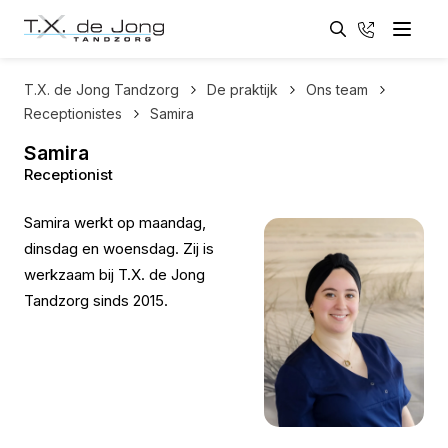
Zoeken
033 - 461
Menu
Zoeken
T.X. de Jong Tandzorg
De praktijk
Ons team
Receptionistes
Samira
Samira
Receptionist
Samira werkt op maandag,
dinsdag en woensdag. Zij is
werkzaam bij T.X. de Jong
Tandzorg sinds 2015.