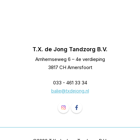
T.X. de Jong Tandzorg B.V.
Arnhemseweg 6 – 4e verdieping
3817 CH Amersfoort
033 - 461 33 34
balie@txdejong.nl
Volg ons op Instagram T.X. de Jong
Volg ons op Facebook T.X. de