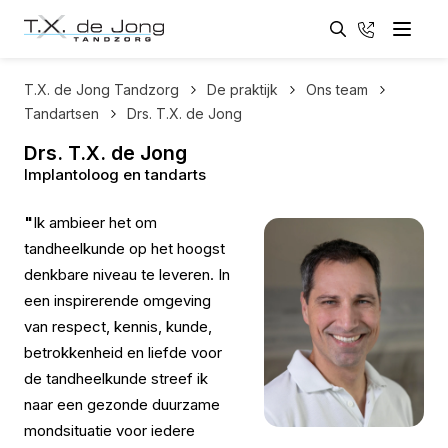
Zoeken
033 - 461
Menu
Zoeken
T.X. de Jong Tandzorg
De praktijk
Ons team
Tandartsen
Drs. T.X. de Jong
Drs. T.X. de Jong
Implantoloog en tandarts
"
Ik ambieer het om
tandheelkunde op het hoogst
denkbare niveau te leveren. In
een inspirerende omgeving
van respect, kennis, kunde,
betrokkenheid en liefde voor
de tandheelkunde streef ik
naar een gezonde duurzame
mondsituatie voor iedere