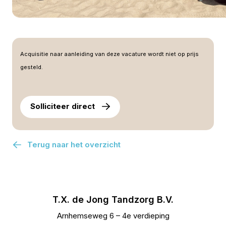
Acquisitie naar aanleiding van deze vacature wordt niet op prijs
gesteld.
Assistente bij T.X. de Jong Tandzorg in Amersfoo
Solliciteer direct
Terug naar het overzicht
T.X. de Jong Tandzorg B.V.
Arnhemseweg 6 – 4e verdieping