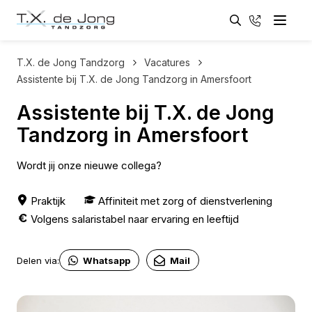
Zoeken
033 - 461
Menu
Zoeken
T.X. de Jong Tandzorg
Vacatures
Assistente bij T.X. de Jong Tandzorg in Amersfoort
Assistente bij T.X. de Jong
Tandzorg in Amersfoort
Wordt jij onze nieuwe collega?
Werklocatie
Opleiding of ervaring
Praktijk
Affiniteit met zorg of dienstverlening
Salarisindicatie
Volgens salaristabel naar ervaring en leeftijd
Delen via:
Whatsapp
Mail